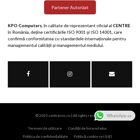
Partener Autorizat
KPO Computers
, în calitate de reprezentant oficial al
CENTRE
în România, deține certificările ISO 9001 și ISO 14001, care
confirmă conformitatea cu standardele internaționale pentru
managementul calității și managementul mediului.
© 2025 centrecnc.ro | All rights reserved.
WhatsApp us
Termeni de utilizare
Condiții de livrare/retur
Politica de confidențialitate
Politică cookie-uri (UE)