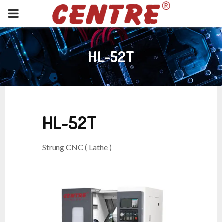
PRIMARY
MENU
HL-52T
HL-52T
Strung CNC ( Lathe )