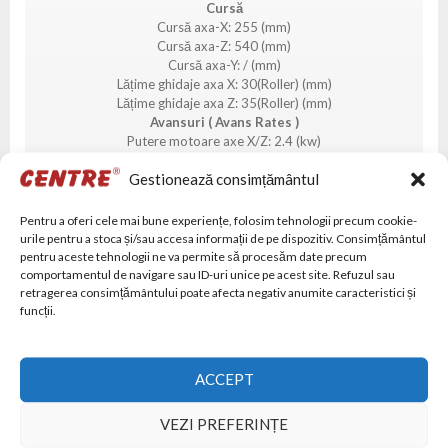
Cursă
Cursă axa-X: 255 (mm)
Cursă axa-Z: 540 (mm)
Cursă axa-Y: / (mm)
Lățime ghidaje axa X: 30(Roller) (mm)
Lățime ghidaje axa Z: 35(Roller) (mm)
Avansuri ( Avans Rates )
Putere motoare axe X/Z: 2.4 (kw)
Avans rapid pe axa-X: ≤24 (m/min)
Gestionează consimțământul
Avans rapid pe axa-Z: ≤24 (m/min)
Precizie
Repetabilitate (X/Y): ±0.003 (mm)
Pentru a oferi cele mai bune experiențe, folosim tehnologii precum cookie-
Cap Revolver
urile pentru a stoca și/sau accesa informații de pe dispozitiv. Consimțământul
Tip portscule: 80-100MM Center Height/320MM-380MM
pentru aceste tehnologii ne va permite să procesăm date precum
Disk
comportamentul de navigare sau ID-uri unice pe acest site. Refuzul sau
retragerea consimțământului poate afecta negativ anumite caracteristici și
Număr posturi: 12
funcții.
Altele
Greutate netă: 2300 (kg)
Dimensiuni la sol (L × l): 2255×1530 (mm)
Inaltimea masinii: 1950 (mm)
ACCEPT
VEZI PREFERINȚE