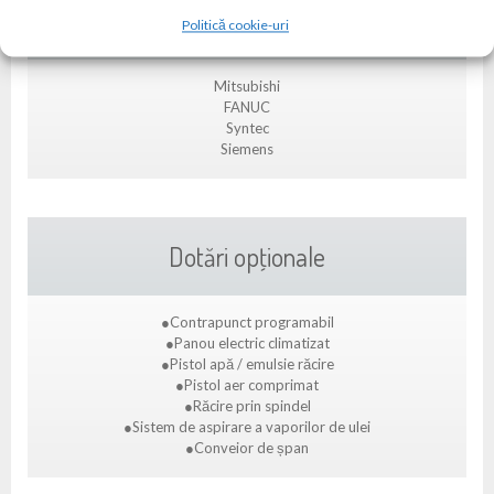
Control & Software
Politică cookie-uri
Mitsubishi
FANUC
Syntec
Siemens
Dotări opţionale
●Contrapunct programabil
●Panou electric climatizat
●Pistol apă / emulsie răcire
●Pistol aer comprimat
●Răcire prin spindel
●Sistem de aspirare a vaporilor de ulei
●Conveior de șpan