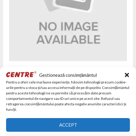
H-500
Gestionează consimțământul
€
102,785
Pentru a oferi cele mai bune experiențe, folosim tehnologii precum cookie-
urile pentru a stoca și/sau accesa informații de pe dispozitiv. Consimțământul
ADAUGĂ ÎN COȘ
pentru aceste tehnologii ne va permite să procesăm date precum
comportamentul de navigare sau ID-uri unice pe acest site. Refuzul sau
retragerea consimțământului poate afecta negativ anumite caracteristici și
funcții.
ACCEPT