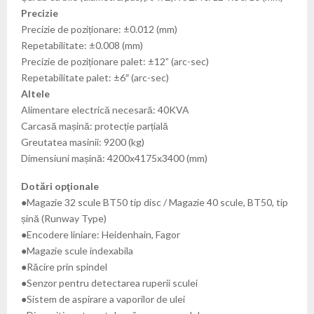
Precizie
Precizie de poziționare: ±0.012 (mm)
Repetabilitate: ±0.008 (mm)
Precizie de poziționare palet: ±12” (arc-sec)
Repetabilitate palet: ±6″ (arc-sec)
Altele
Alimentare electrică necesară: 40KVA
Carcasă mașină: protecție parțială
Greutatea masinii: 9200 (kg)
Dimensiuni mașină: 4200x4175x3400 (mm)
Dotări opţionale
●Magazie 32 scule BT50 tip disc / Magazie 40 scule, BT50, tip
șină (Runway Type)
●Encodere liniare: Heidenhain, Fagor
●Magazie scule indexabila
●Răcire prin spindel
●Senzor pentru detectarea ruperii sculei
●Sistem de aspirare a vaporilor de ulei