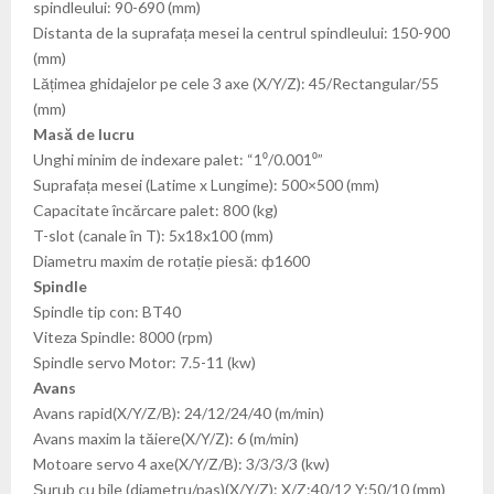
spindleului: 90-690 (mm)
Distanta de la suprafața mesei la centrul spindleului: 150-900
(mm)
Lățimea ghidajelor pe cele 3 axe (X/Y/Z): 45/Rectangular/55
(mm)
Masă de lucru
Unghi minim de indexare palet: “1⁰/0.001⁰”
Suprafața mesei (Latime x Lungime): 500×500 (mm)
Capacitate încărcare palet: 800 (kg)
T-slot (canale în T): 5x18x100 (mm)
Diametru maxim de rotație piesă: ф1600
Spindle
Spindle tip con: BT40
Viteza Spindle: 8000 (rpm)
Spindle servo Motor: 7.5-11 (kw)
Avans
Avans rapid(X/Y/Z/B): 24/12/24/40 (m/min)
Avans maxim la tăiere(X/Y/Z): 6 (m/min)
Motoare servo 4 axe(X/Y/Z/B): 3/3/3/3 (kw)
Șurub cu bile (diametru/pas)(X/Y/Z): X/Z:40/12 Y:50/10 (mm)