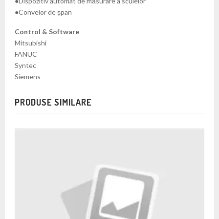
●Dispozitiv automat de măsurare a sculelor
●Conveior de șpan
Control & Software
Mitsubishi
FANUC
Syntec
Siemens
PRODUSE SIMILARE