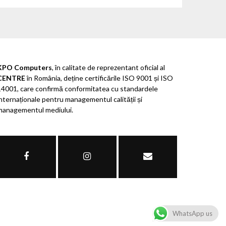
KPO Computers
, în calitate de reprezentant oficial al
CENTRE
în România, deține certificările ISO 9001 și ISO
14001, care confirmă conformitatea cu standardele
internaționale pentru managementul calității și
managementul mediului.
WhatsApp us