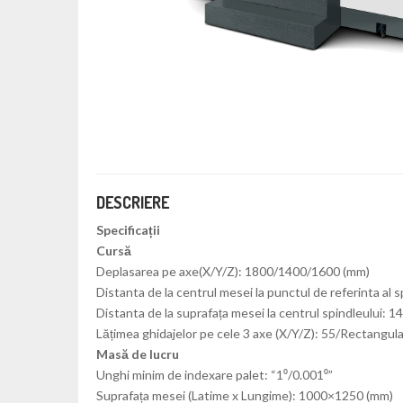
DESCRIERE
Specificații
Cursă
Deplasarea pe axe(X/Y/Z): 1800/1400/1600 (mm)
Distanta de la centrul mesei la punctul de referinta al 
Distanta de la suprafața mesei la centrul spindleului: 
Lățimea ghidajelor pe cele 3 axe (X/Y/Z): 55/Rectangul
Masă de lucru
Unghi minim de indexare palet: “1⁰/0.001⁰”
Suprafața mesei (Latime x Lungime): 1000×1250 (mm)