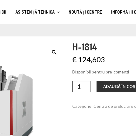
ICII
ASISTENȚĂ TEHNICA
NOUTĂȚI CENTRE
INFORMAȚII 
H-1814
€
124,603
Disponibil pentru pre-comenzi
Cantitate
ADAUGĂ ÎN COȘ
H-
1814
Categorie:
Centru de prelucrare 