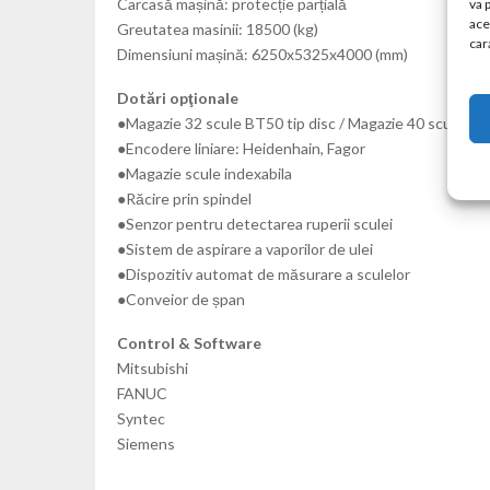
Carcasă mașină: protecție parțială
va 
ace
Greutatea masinii: 18500 (kg)
cara
Dimensiuni mașină: 6250x5325x4000 (mm)
Dotări opţionale
●Magazie 32 scule BT50 tip disc / Magazie 40 scule, B
●Encodere liniare: Heidenhain, Fagor
●Magazie scule indexabila
●Răcire prin spindel
●Senzor pentru detectarea ruperii sculei
●Sistem de aspirare a vaporilor de ulei
●Dispozitiv automat de măsurare a sculelor
●Conveior de șpan
Control & Software
Mitsubishi
FANUC
Syntec
Siemens