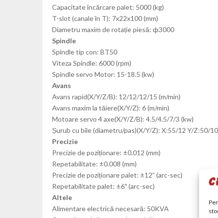
Capacitate încărcare palet: 5000 (kg)
T-slot (canale în T): 7x22x100 (mm)
Diametru maxim de rotație piesă: ф3000
Spindle
Spindle tip con: BT50
Viteza Spindle: 6000 (rpm)
Spindle servo Motor: 15-18.5 (kw)
Avans
Avans rapid(X/Y/Z/B): 12/12/12/15 (m/min)
Avans maxim la tăiere(X/Y/Z): 6 (m/min)
Motoare servo 4 axe(X/Y/Z/B): 4.5/4.5/7/3 (kw)
Șurub cu bile (diametru/pas)(X/Y/Z): X:55/12 Y/Z:50/1
Precizie
Precizie de poziționare: ±0.012 (mm)
Repetabilitate: ±0.008 (mm)
Precizie de poziționare palet: ±12” (arc-sec)
Repetabilitate palet: ±6″ (arc-sec)
Altele
Pen
Alimentare electrică necesară: 50KVA
sto