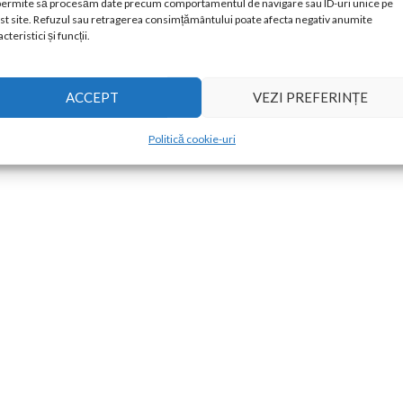
permite să procesăm date precum comportamentul de navigare sau ID-uri unice pe
st site. Refuzul sau retragerea consimțământului poate afecta negativ anumite
cteristici și funcții.
ACCEPT
VEZI PREFERINȚE
T50, tip șină (Runway Type)
Politică cookie-uri